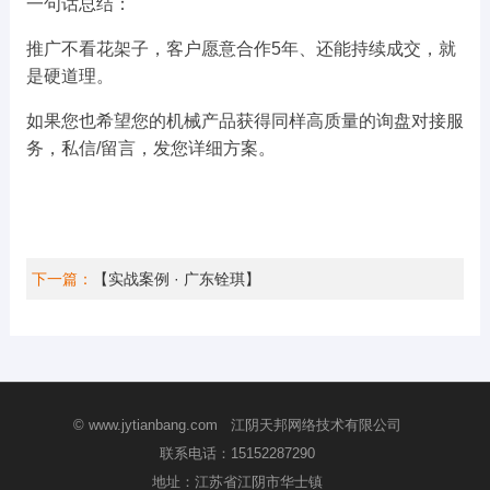
一句话总结：
推广不看花架子，客户愿意合作5年、还能持续成交，就
是硬道理。
如果您也希望您的机械产品获得同样高质量的询盘对接服
务，私信/留言，发您详细方案。
下一篇：
【实战案例 · 广东铨琪】
© www.jytianbang.com 江阴天邦网络技术有限公司
联系电话：
15152287290
地址：江苏省江阴市华士镇