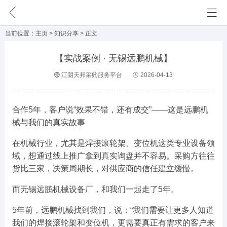
网站首页
主页
>
知识分享
> 正文
需求信息
【实战案例 · 无锡远鹏机械】
外 发 区
江阴天邦采购服务平台
2026-04-13
成功案例
企业动态
合作5年，客户说“效果不错，还有成交”——这是远鹏机
械与我们的真实故事
会员单位
在机械行业，尤其是焊接滚轮架、变位机这类专业设备领
知识分享
域，想通过线上推广拿到真实询盘并不容易。采购方往往
货比三家，决策周期长，对供应商的信任建立缓慢。
公司简介
而无锡远鹏机械设备厂，和我们一起走了5年。
联系我们
5年前，远鹏机械找到我们，说：“我们需要让更多人知道
我们的焊接滚轮架和变位机，更需要真正有需求的客户来