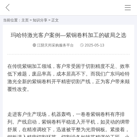
网站首页
主页
>
知识分享
> 正文
需求信息
玛哈特激光客户案例—紫铜卷料加工的破局之选
外 发 区
江阴天邦采购服务平台
2025-05-13
成功案例
企业动态
在传统紫铜加工领域，客户常受困于切割精度不足、效率
低下难题，废品率高，成本居高不下。而我们广东玛哈特
会员单位
激光全新的紫铜卷料开平精密切割产线，正为客户带来颠
覆性改变。
知识分享
公司简介
走进客户生产现场，机器轰鸣，一卷卷紫铜卷料有序排
列。产线启动，紫铜卷料平稳送入开平机，如灵动的绸带
联系我们
舒展，在精准调校下，迅速被平整为光滑铜板。紧接着，