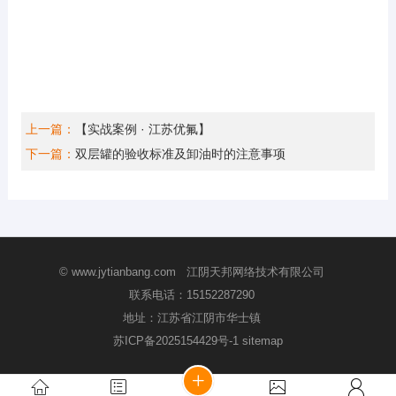
上一篇：
【实战案例 · 江苏优氟】
下一篇：
双层罐的验收标准及卸油时的注意事项
© www.jytianbang.com 江阴天邦网络技术有限公司
联系电话：
15152287290
地址：江苏省江阴市华士镇
苏ICP备2025154429号-1
sitemap