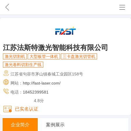
网站首页
需求信息
外 发 区
江苏法斯特激光智能科技有限公司
成功案例
激光切割机
大型板管一体机
三卡盘激光切管机
企业动态
激光卷料切割生产线
江苏省句容市茅山镇春城工业园区158号
会员单位
网站：
http://fast-laser.com/
知识分享
电话：
18452399581
4.8分
公司简介
已实名认证
联系我们
企业简介
案例展示