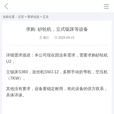
网站首页
主页
>
需求信息
> 正文
需求信息
求购: 砂轮机，立式锯床等设备
外 发 区
浙江
2025-04-21
成功案例
企业动态
详细需求描述：本公司现在因业务需求，需要求购砂轮机
U2，
会员单位
立锯床S360，攻丝机SWJ-12，多辉手动折弯机，空压机
知识分享
（7KW）。
其他没有要求，设备要稳定耐用，有此设备的供方联系，
公司简介
具体详谈。
联系我们