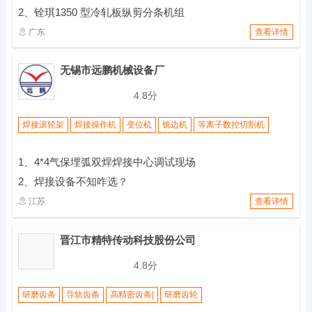
2、铨琪1350 型冷轧板纵剪分条机组
广东
查看详情
无锡市远鹏机械设备厂
4.8分
焊接滚轮架
焊接操作机
变位机
铣边机
等离子数控切割机
1、4*4气保埋弧双焊焊接中心调试现场
2、焊接设备不知咋选？
江苏
查看详情
晋江市精特传动科技股份公司
4.8分
研磨齿条
导轨齿条
高精密齿条|
研磨齿轮