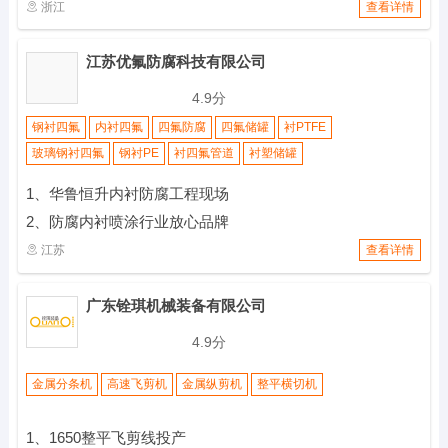
浙江
查看详情
江苏优氟防腐科技有限公司
4.9分
钢衬四氟
内衬四氟
四氟防腐
四氟储罐
衬PTFE
玻璃钢衬四氟
钢衬PE
衬四氟管道
衬塑储罐
1、华鲁恒升内衬防腐工程现场
2、防腐内衬喷涂行业放心品牌
江苏
查看详情
广东铨琪机械装备有限公司
4.9分
金属分条机
高速飞剪机
金属纵剪机
整平横切机
1、1650整平飞剪线投产