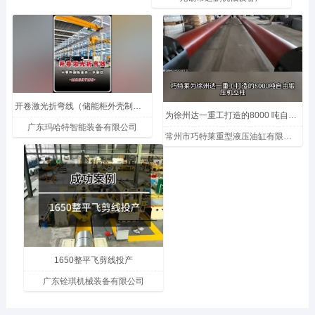
开卷激光折弯线（储能柜外壳制造）
为徐州达一重工打造的8000 吨自由锻压机立柱
广东玛哈特智能装备有限公司
常州市巧特莱重型液压油缸有限公司
1650整平飞剪线投产
广东铨琪机械装备有限公司